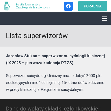
Polskie Towarzystwo
PORADNIA
Zapobiegania Samobójstwom
Lista superwizorów
Jarosław Stukan – superwizor suicydologii klinicznej
(IX.2023 – pierwsza kadencja PTZS)
Superwizor suicydolog kliniczny musi zdobyć 2000 pkt.
edukacyjnych i mieć co najmniej 15-letnie doświadczenie
w pracy klinicznej z Pacjentami suicydalnymi.
Dane do wpłaty składki członkowskiej: