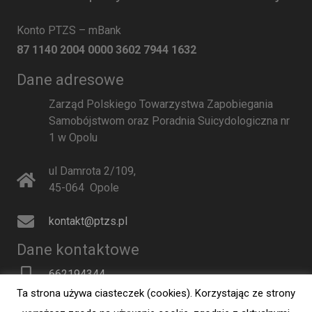
Konto PTZS – mBank
87 1140 2004 0000 3602 7944 1632
Dane adresowe
Zarząd Polskiego Towarzystwa Zapobiegania
Samobójstwom oraz Poradnia Suicydologiczna nr
1 w Opolu
ul Damrota 2/109
,
45-064
Opole
kontakt@ptzs.pl
Dane kontaktowe
662194344
Ta strona używa ciasteczek (cookies). Korzystając ze strony