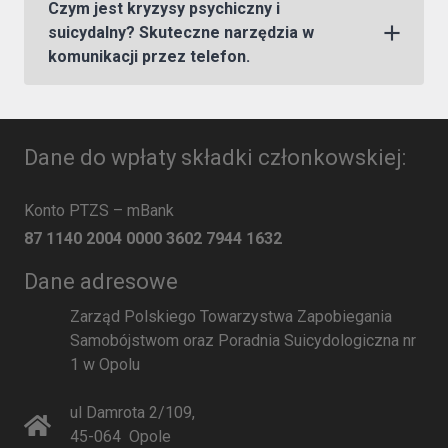
Czym jest kryzysy psychiczny i
suicydalny? Skuteczne narzędzia w
komunikacji przez telefon.
Dane do wpłaty składki członkowskiej:
Konto PTZS – mBank
87 1140 2004 0000 3602 7944 1632
Dane adresowe
Zarząd Polskiego Towarzystwa Zapobiegania
Samobójstwom oraz Poradnia Suicydologiczna nr
1 w Opolu
ul Damrota 2/109
,
45-064
Opole