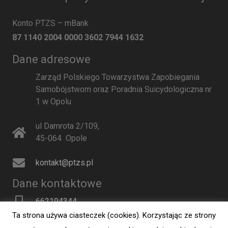
Konto PTZS – mBank
87 1140 2004 0000 3602 7944 1632
Dane adresowe
Zarząd Polskiego Towarzystwa Zapobiegania
Samobójstwom oraz Poradnia Suicydologiczna nr
1 w Opolu
ul Damrota 2/109
,
45-064
Opole
kontakt@ptzs.pl
Dane kontaktowe
662194344
Ta strona używa ciasteczek (cookies). Korzystając ze strony